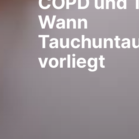
COPD und 
Wann
Tauchuntau
vorliegt