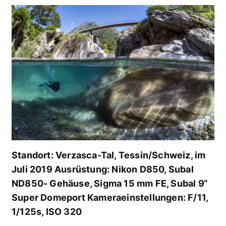
Standort: Verzasca-Tal, Tessin/Schweiz, im
Juli 2019 Ausrüstung: Nikon D850, Subal
ND850- Gehäuse, Sigma 15 mm FE, Subal 9“
Super Domeport Kameraeinstellungen: F/11,
1/125s, ISO 320