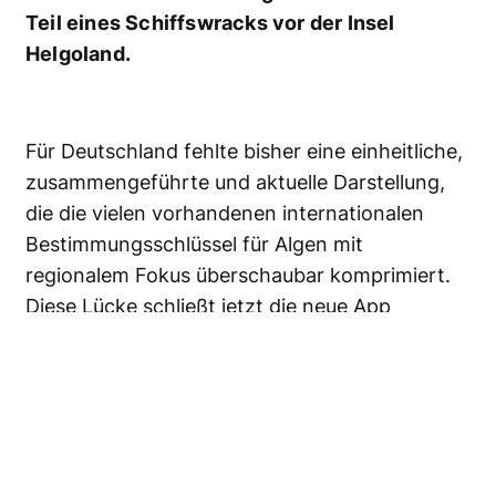
Teil eines Schiffswracks vor der Insel
Helgoland.
Für Deutschland fehlte bisher eine einheitliche,
zusammengeführte und aktuelle Darstellung,
die die vielen vorhandenen internationalen
Bestimmungsschlüssel für Algen mit
regionalem Fokus überschaubar komprimiert.
Diese Lücke schließt jetzt die neue App
SeaKey
, die von Wissenschaftlern unter
Leitung des Alfred-Wegener-Instituts
entwickelt wurde.
Sie ist ein Algenschlüssel, der die taxonomische