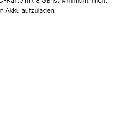
SD-Karte mit 8 GB ist Minimum. Nicht
n Akku aufzuladen.
 installieren. (W. Pölzer)
r zu übertragen und bearbeiten zu
Kamera-Software installiert werden.
ramme dabei.