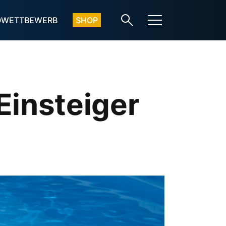
OWETTBEWERB
SHOP
 Einsteiger