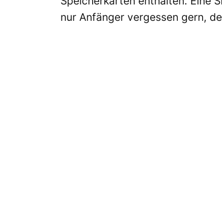
Speicherkarten enthalten. Eine 
nur Anfänger vergessen gern, de
Es lohnt sich, die Kamera-Software zu
2. Software installieren
Um seine Bilder auf den Compute
können, sollte die firmeneigene 
Häufig sind nützliche Hilfsprog