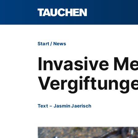
Start
/
News
Invasive M
Vergiftung
Text
–
Jasmin Jaerisch