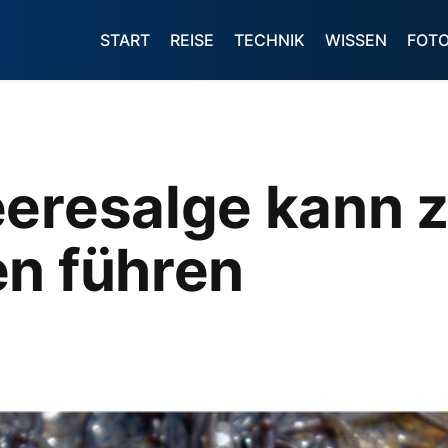
START
REISE
TECHNIK
WISSEN
FOT
eeresalge kann 
en führen