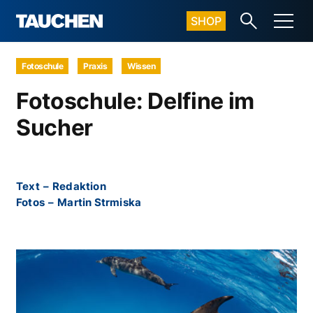
SHOP
Fotoschule
Praxis
Wissen
Fotoschule: Delfine im
Sucher
Text
–
Redaktion
Fotos
–
Martin Strmiska