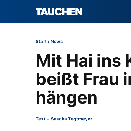
Start
/
News
Mit Hai in
beißt Frau 
hängen
Text
–
Sascha Tegtmeyer