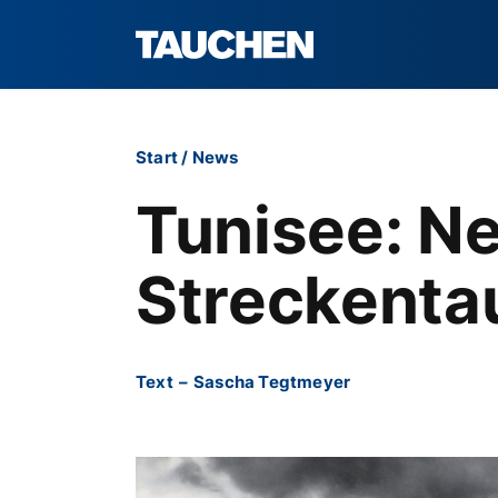
Start
/
News
Tunisee: N
Streckenta
Text
–
Sascha Tegtmeyer