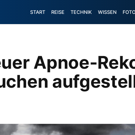
START
REISE
TECHNIK
WISSEN
FOT
euer Apnoe-Rek
uchen aufgestel