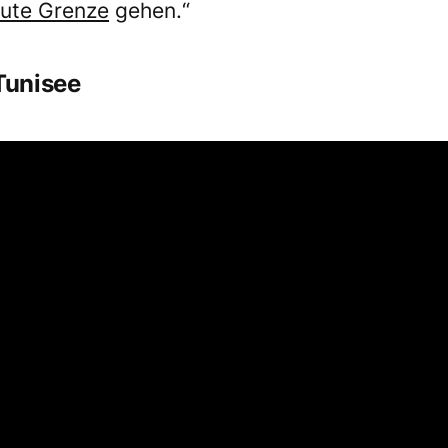
lute Grenze
gehen.“
Tunisee