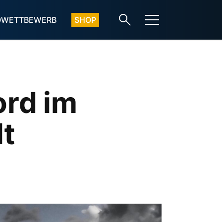
OWETTBEWERB
SHOP
ord im
lt