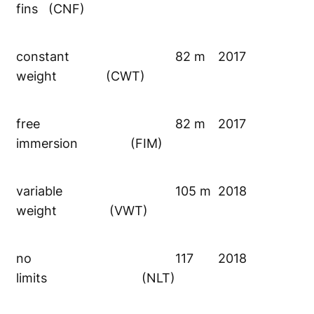
fins (CNF)
constant
82 m
2017
weight (CWT)
free
82 m
2017
immersion (FIM)
variable
105 m
2018
weight (VWT)
no
117
2018
limits (NLT)