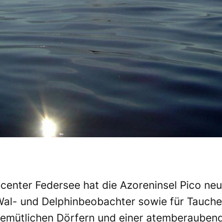
ecenter Federsee hat die Azoreninsel Pico ne
 Wal- und Delphinbeobachter sowie für Taucher
emütlichen Dörfern und einer atemberaubenden