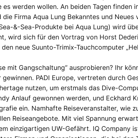
ie es werden wollen. An beiden Tagen finden 
rd die Firma Aqua Lung Bekanntes und Neues 
ea-&-Sea-Produkte bei Aqua Lung) wird über
cht, wird sich für den Vortrag von Horst Ded
ch den neue Suunto-Trimix-Tauchcomputer „He
sse mit Gangschaltung“ ausprobieren? Ihr kön
gewinnen. PADI Europe, vertreten durch Ges
hertage nutzen, um erstmals das Dive-Comp
ndy Anlauf gewonnen werden, und Eckhard Kr
grafie ein. Namhafte Reiseveranstalter, wie 
ellen Reiseangebote. Mit viel Spannung erwa
nem einzigartigen UW-Gefährt. IQ Company ist