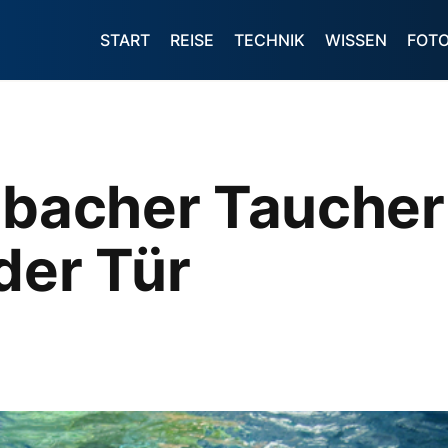
START
REISE
TECHNIK
WISSEN
FOT
inbacher Tauche
der Tür