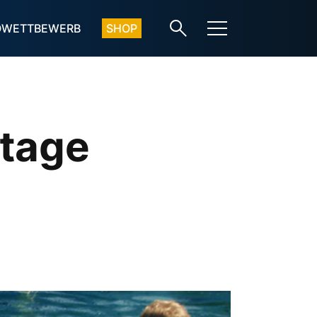
OWETTBEWERB
SHOP
rtage