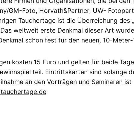
itere Firmen und Organisationen, die bei den
ny/GM-Foto, Horvath&Partner, UW- Fotopartn
hrigen Tauchertage ist die Überreichung de
Das weltweit erste Denkmal dieser Art wurd
as Denkmal schon fest für den neuen, 10-Meter
agen kosten 15 Euro und gelten für beide Tag
nnspiel teil. Eintrittskarten sind solange d
Teilnahme an den Vorträgen und Seminaren ist
tauchertage.de