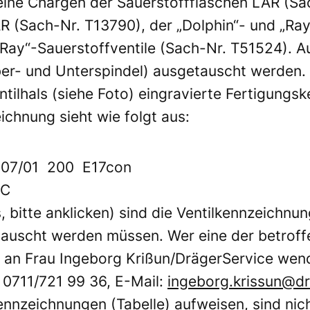
elne Chargen der Sauerstoffflaschen LAR (S
AR (Sach-Nr. T13790), der „Dolphin“- und „Ra
„Ray“-Sauerstoffventile (Sach-Nr. T51524). 
r- und Unterspindel) ausgetauscht werden. D
ntilhals (siehe Foto) eingravierte Fertigungs
ichnung sieht wie folgt aus:
07/01 200 E17con
C
s, bitte anklicken) sind die Ventilkennzeichn
etauscht werden müssen. Wer eine der betrof
tte an Frau Ingeborg Krißun/DrägerService we
. 0711/721 99 36, E-Mail:
ingeborg.krissun@d
ennzeichnungen (Tabelle) aufweisen, sind nic