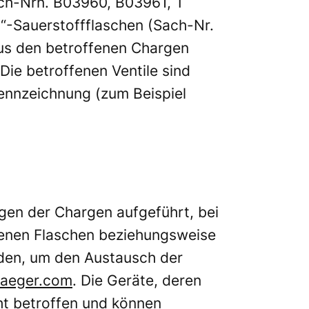
ach-Nrn. B03960, B03961, T
y“-Sauerstoffflaschen (Sach-Nr.
Aus den betroffenen Chargen
ie betroffenen Ventile sind
kennzeichnung (zum Beispiel
ungen der Chargen aufgeführt, bei
fenen Flaschen beziehungsweise
nden, um den Austausch der
raeger.com
. Die Geräte, deren
ht betroffen und können