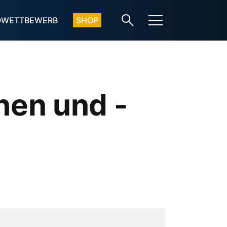
OWETTBEWERB
SHOP
hen und -