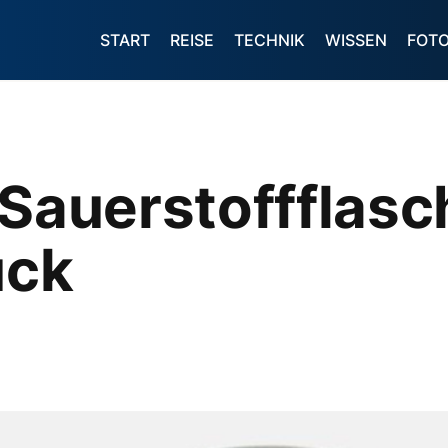
START
REISE
TECHNIK
WISSEN
FOT
 Sauerstoffflasc
ück