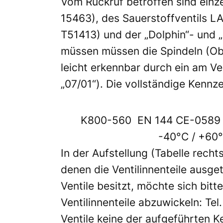
Vom Rückruf betroffen sind einz
15463), des Sauerstoffventils L
T51413) und der „Dolphin“- und 
müssen müssen die Spindeln (Obe
leicht erkennbar durch ein am Ve
„07/01“). Die vollständige Kennze
K800-560 EN 144 CE-0589 
-40°C / +60°
In der Aufstellung (Tabelle recht
denen die Ventilinnenteile ausg
Ventile besitzt, möchte sich bi
Ventilinnenteile abzuwickeln: Tel
Ventile keine der aufgeführten K