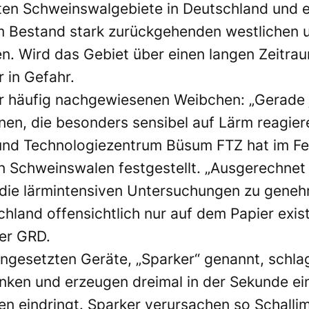
ten Schweinswalgebiete in Deutschland und er
im Bestand stark zurückgehenden westlichen
 Wird das Gebiet über einen langen Zeitraum
 in Gefahr.
r häufig nachgewiesenen Weibchen: „Gerade je
en, die besonders sensibel auf Lärm reagiere
nd Technologiezentrum Büsum FTZ hat im Feh
n Schweinswalen festgestellt. „Ausgerechnet 
die lärmintensiven Untersuchungen zu genehm
land offensichtlich nur auf dem Papier exist
er GRD.
ngesetzten Geräte, „Sparker“ genannt, schlag
nken und erzeugen dreimal in der Sekunde ein
 eindringt. Sparker verursachen so Schalli