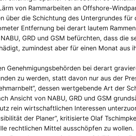
Lärm von Rammarbeiten an Offshore-Windpark
n über die Schichtung des Untergrundes für
ometer Entfernung bei derart lautem Rammen 
NABU, GRD und GSM befürchten, dass die se
hädigt, zumindest aber für einen Monat aus 
en Genehmigungsbehörden bei derart graviere
unden zu werden, statt davon nur aus der Pre
ehmarnbelt“, dessen wertgebende Art der Schw
ch Ansicht von NABU, GRD und GSM grundsätz
tz rein wirtschaftlichen Interessen unterzuo
bilität der Planer“, kritisierte Olaf Tschim
lle rechtlichen Mittel ausschöpfen zu wollen