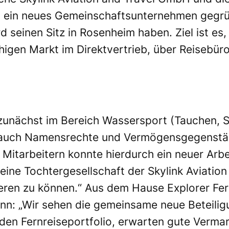
ein neues Gemeinschaftsunternehmen gegründ
 seinen Sitz in Rosenheim haben. Ziel ist es,
igen Markt im Direktvertrieb, über Reisebür
nächst im Bereich Wassersport (Tauchen, Seg
uch Namensrechte und Vermögensgegenständ
itarbeitern konnte hierdurch ein neuer Arb
 eine Tochtergesellschaft der Skylink Aviation 
ieren zu können.“ Aus dem Hause Explorer Fe
n: „Wir sehen die gemeinsame neue Beteiligu
en Fernreiseportfolio, erwarten gute Verma