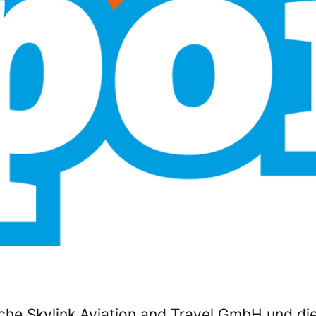
sche Skylink Aviation and Travel GmbH und di