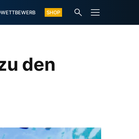
OWETTBEWERB
SHOP
zu den