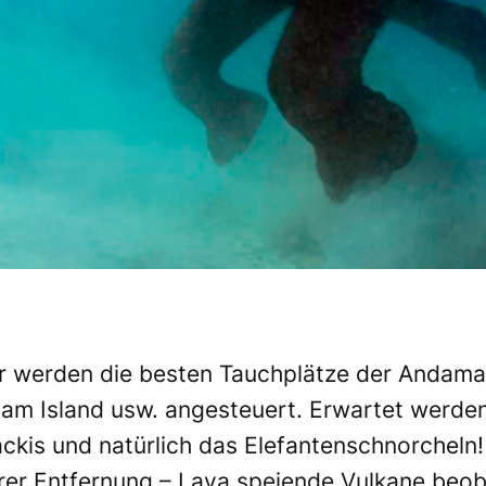
r
werden die besten Tauchplätze der Andaman 
am Island usw. angesteuert. Erwartet werden 
 Zackis und natürlich das Elefantenschnorche
rer Entfernung – Lava speiende Vulkane beob