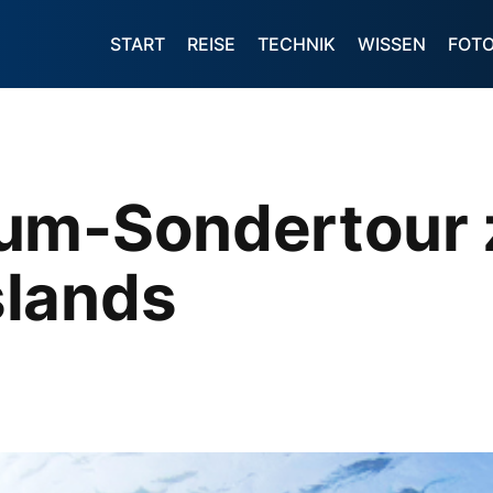
START
REISE
TECHNIK
WISSEN
FOT
um-Sondertour 
lands