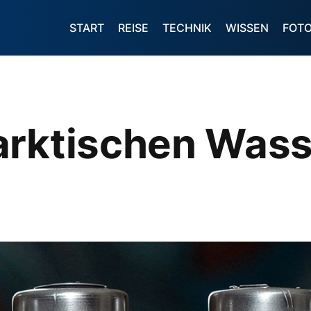
START
REISE
TECHNIK
WISSEN
FOT
arktischen Was