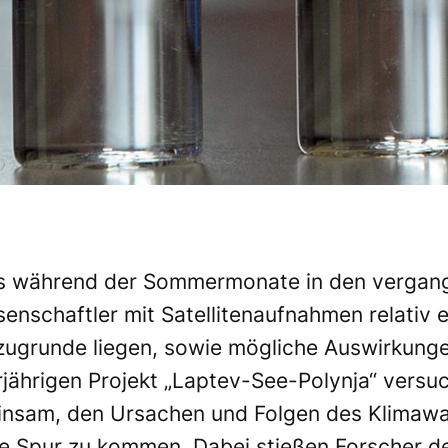
is während der Sommermonate in den vergan
enschaftler mit Satellitenaufnahmen relativ 
ugrunde liegen, sowie mögliche Auswirkungen
rjährigen Projekt „Laptev-See-Polynja“ versu
nsam, den Ursachen und Folgen des Klimawan
e Spur zu kommen. Dabei stießen Forscher des