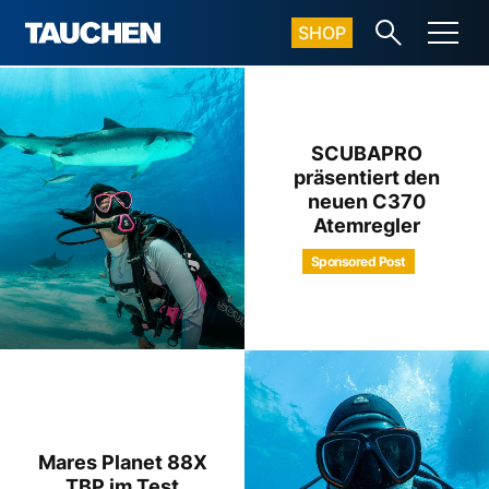
SHOP
SCUBAPRO
präsentiert den
neuen C370
Atemregler
Sponsored Post
Mares Planet 88X
TBP im Test