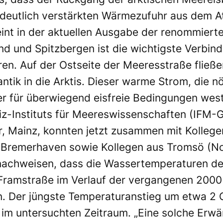
 deutlich verstärkten Wärmezufuhr aus dem A
nt in der aktuellen Ausgabe der renommierten
d und Spitzbergen ist die wichtigste Verbi
n. Auf der Ostseite der Meeresstraße fließ
ik in die Arktis. Dieser warme Strom, die nö
er für überwiegend eisfreie Bedingungen west
bniz-Instituts für Meereswissenschaften (IF
r, Mainz, konnten jetzt zusammen mit Kollege
n Bremerhaven sowie Kollegen aus Tromsö (N
achweisen, dass die Wassertemperaturen d
n Framstraße im Verlauf der vergangenen 200
n. Der jüngste Temperaturanstieg um etwa 2 
s im untersuchten Zeitraum. „Eine solche Erw