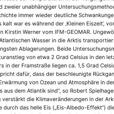
d zweier unabhängiger Untersuchungsmethod
chichte immer wieder deutliche Schwankung
kalt war es während der ‚Kleinen Eiszeit‘, von
orin Kirstin Werner vom IFM-GEOMAR. Ungewö
Atlantischen Wasser in die Arktis transportie
rjüngsten Ablagerungen. Beide Untersuchungs
ranstieg von etwa 2 Grad Celsius in den letz
 in der Framstraße liegen ca. 1,5 Grad Celsi
spricht dafür, dass der beschleunigte Rückga
Erwärmung von Ozean und Atmosphäre in der 
 aus dem Atlantik sind“, so Robert Spielhage
verstärkt die Klimaveränderungen in der Arkt
 durch das helle Eis („Eis-Albedo-Effekt“) 