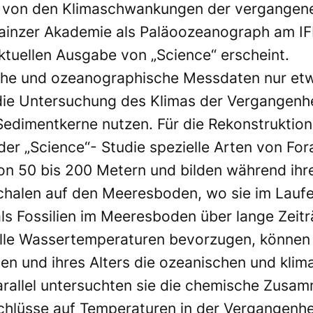
h von den Klimaschwankungen der vergangenen
 Mainzer Akademie als Paläoozeanograph am I
aktuellen Ausgabe von „Science“ erscheint.
sche und ozeanographische Messdaten nur etw
die Untersuchung des Klimas der Vergangenhei
Sedimentkerne nutzen. Für die Rekonstruktio
er „Science“- Studie spezielle Arten von Fora
 von 50 bis 200 Metern und bilden während ih
 Schalen auf den Meeresboden, wo sie im Lauf
als Fossilien im Meeresboden über lange Zeit
elle Wassertemperaturen bevorzugen, können 
n und ihres Alters die ozeanischen und klim
arallel untersuchten sie die chemische Zusa
chlüsse auf Temperaturen in der Vergangenhei