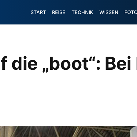
START
REISE
TECHNIK
WISSEN
FOT
f die „boot“: Be