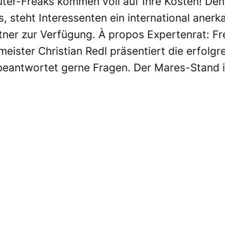
r-Freaks kommen voll auf Ihre Kosten! Denn 
 steht Interessenten ein international aner
er zur Verfügung. À propos Expertenrat: Fre
ster Christian Redl präsentiert die erfolgrei
eantwortet gerne Fragen. Der Mares-Stand ist