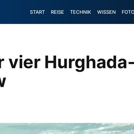
START
REISE
TECHNIK
WISSEN
FOT
r vier Hurghada
w