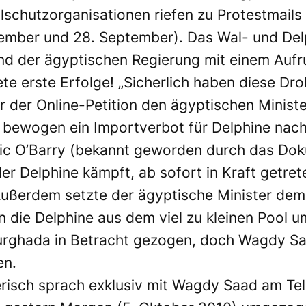
alschutzorganisationen riefen zu Protestmail
tember
und
28. September
). Das Wal- und De
nd der ägyptischen Regierung mit einem Aufr
e erste Erfolge! „Sicherlich haben diese Dro
 der Online-Petition den ägyptischen Ministe
 bewogen ein Importverbot für Delphine nac
 Ric O’Barry (bekannt geworden durch das Do
der Delphine kämpft
, ab sofort in Kraft getre
Außerdem setzte der ägyptische Minister dem
 die Delphine aus dem viel zu kleinen Pool u
rghada in Betracht gezogen, doch Wagdy Saa
en.
risch sprach exklusiv mit Wagdy Saad am Tel