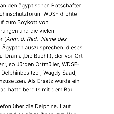
s an den ägyptischen Botschafter
lphinschutzforum
WDSF
drohte
uf zum Boykott von
hungen und die vielen
r (
Anm. d. Red.: Name des
h Ägypten auszusprechen, dieses
ku-Drama ‚
Die Bucht
‚),
der vor Ort
ten“, so Jürgen Ortmüller, WDSF-
 Delphinbesitzer, Wagdy Saad,
mzusetzen. Als Ersatz wurde ein
d hatte bereits mit dem Bau
efon über die Delphine. Laut