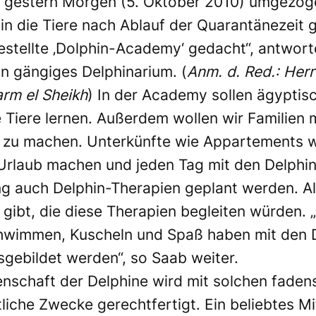
e gestern Morgen (5. Oktober 2010) umgezoge
n die Tiere nach Ablauf der Quarantänezeit g
ggestellte ‚Dolphin-Academy‘ gedacht“, antwo
in gängiges Delphinarium. (
Anm. d. Red.: Her
rm el Sheikh
) In der Academy sollen ägypti
Tiere lernen. Außerdem wollen wir Familien m
b zu machen. Unterkünfte wie Appartements 
 Urlaub machen und jeden Tag mit den Delphi
ung auch Delphin-Therapien geplant werden. Al
gibt, die diese Therapien begleiten würden. 
chwimmen, Kuscheln und Spaß haben mit den D
sgebildet werden“, so Saab weiter.
ngenschaft der Delphine wird mit solchen fad
iche Zwecke gerechtfertigt. Ein beliebtes Mi