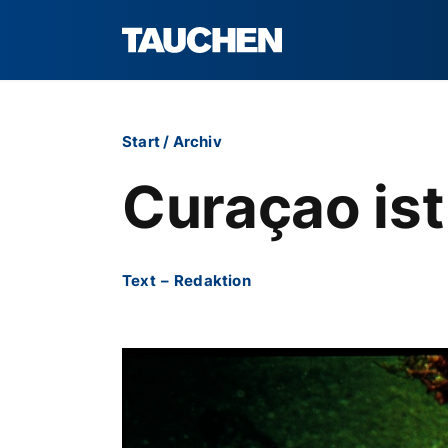
Start
/
Archiv
Curaçao is
Text
–
Redaktion