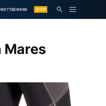
OWETTBEWERB
SHOP
n Mares