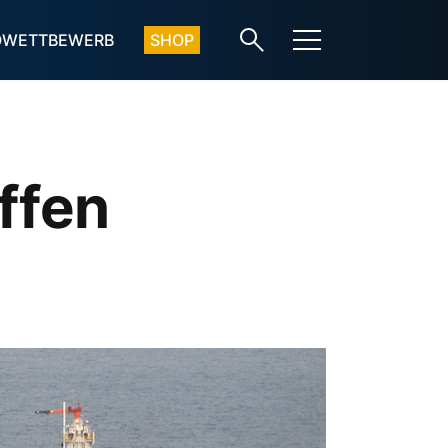
OWETTBEWERB
SHOP
offen