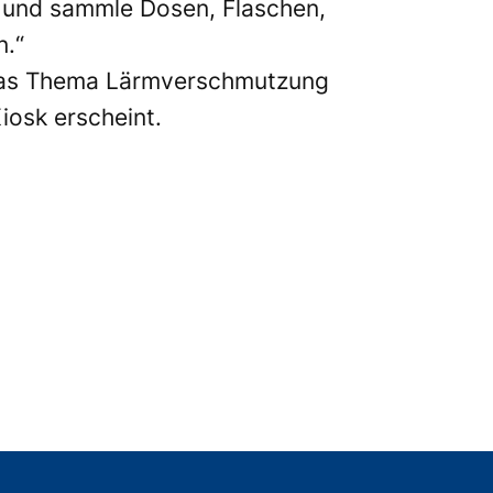
t und sammle Dosen, Flaschen,
n.“
r das Thema Lärmverschmutzung
iosk erscheint.