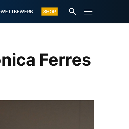
OWETTBEWERB
SHOP
onica Ferres