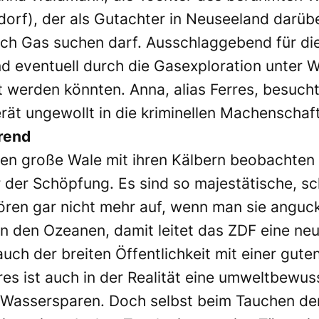
rf), der als Gutachter in Neuseeland darüber
ach Gas suchen darf. Ausschlaggebend für die
und eventuell durch die Gasexploration unte
t werden könnten. Anna, alias Ferres, besuch
erät ungewollt in die kriminellen Machenscha
rend
ten große Wale mit ihren Kälbern beobachten
 der Schöpfung. Es sind so majestätische, sc
hören gar nicht mehr auf, wenn man sie anguck
 den Ozeanen, damit leitet das ZDF eine ne
h der breiten Öffentlichkeit mit einer guten
s ist auch in der Realität eine umweltbewuss
Wassersparen. Doch selbst beim Tauchen den