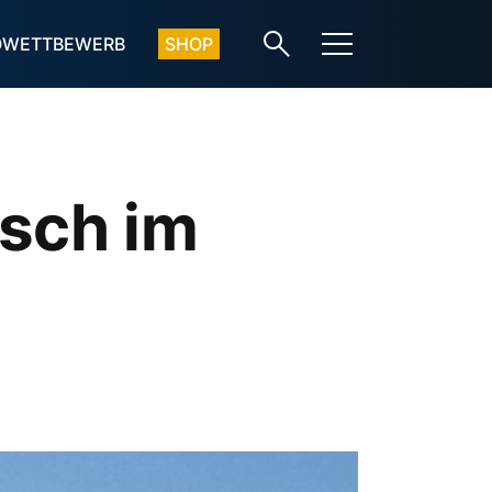
OWETTBEWERB
SHOP
isch im