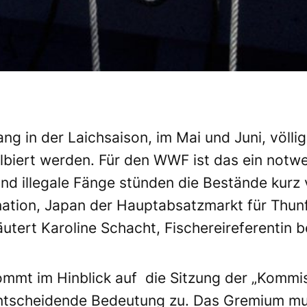
g in der Laichsaison, im Mai und Juni, völlig
lbiert werden. Für den
WWF
ist das ein notwe
und illegale Fänge stünden die Bestände ku
nation, Japan der Hauptabsatzmarkt für Thunf
läutert Karoline Schacht, Fischereireferent
mmt im Hinblick auf die Sitzung der „Kommi
entscheidende Bedeutung zu. Das Gremium m