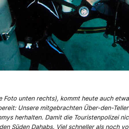
he Foto unten rechts), kommt heute auch etwa
s bereit: Unsere mitgebrachten Über-den-Telle
ys herhalten. Damit die Touristenpolizei nic
 den Süden Dahabs. Viel schneller als noch vo