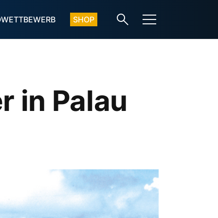
OWETTBEWERB
SHOP
r in Palau