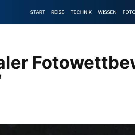
START
REISE
TECHNIK
WISSEN
FOT
naler Fotowettb
“