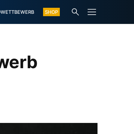
OWETTBEWERB
SHOP
ewerb