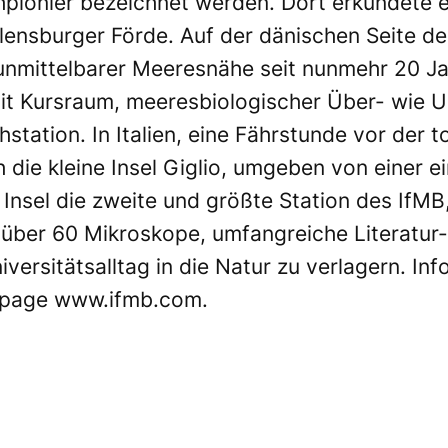
pionier bezeichnet werden. Dort erkundete er
ensburger Förde. Auf der dänischen Seite der
 unmittelbarer Meeresnähe seit nunmehr 20 Ja
mit Kursraum, meeresbiologischer Über- wie 
station. In Italien, eine Fährstunde vor der 
ch die kleine Insel Giglio, umgeben von einer
r Insel die zweite und größte Station des IfMB
 über 60 Mikroskope, umfangreiche Literatur
ersitätsalltag in die Natur zu verlagern. Inf
mepage
www.ifmb.com
.