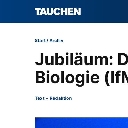
Start
/
Archiv
Jubiläum: D
Biologie (I
Text
–
Redaktion