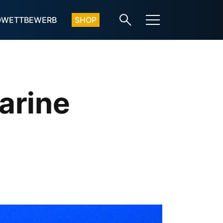
OWETTBEWERB
SHOP
Marine