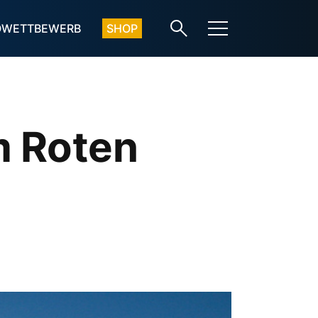
OWETTBEWERB
SHOP
m Roten