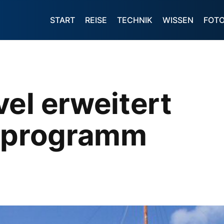
START
REISE
TECHNIK
WISSEN
FOT
el erweitert
ffprogramm