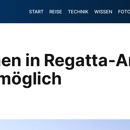
START
REISE
TECHNIK
WISSEN
FOT
en in Regatta-A
 möglich