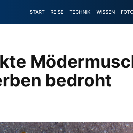
START
REISE
TECHNIK
WISSEN
FOT
kte Mödermusch
rben bedroht