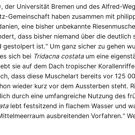
 der Universität Bremen und des Alfred-Wege
tz-Gemeinschaft haben zusammen mit philipp
anien, eine bisher unbekannte Riesenmuschel 
ndert, dass bisher niemand über die deutlich
d gestolpert ist.“ Um ganz sicher zu gehen
es sich bei
Tridacna costata
um eine eigenstä
bt sie auf dem Dach tropischer Korallenriffe
uch, dass diese Muschelart bereits vor 125 0
on wieder kurz vor dem Aussterben steht. Ric
lich durch eine umfangreiche Nutzung des f
ata
lebt festsitzend in flachem Wasser und wa
Mittelmeerraum ausbreitenden Vorfahren.“ Wei