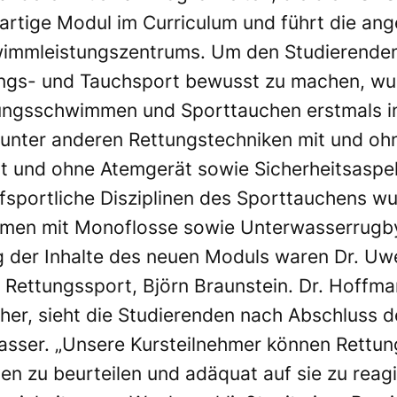
uartige Modul im Curriculum und führt die a
wimmleistungszentrums. Um den Studierende
ngs- und Tauchsport bewusst zu machen, w
ungsschwimmen und Sporttauchen erstmals in
 unter anderen Rettungstechniken mit und oh
t und ohne Atemgerät sowie Sicherheitsaspek
fsportliche Disziplinen des Sporttauchens w
mmen mit Monoflosse sowie Unterwasserrugb
g der Inhalte des neuen Moduls waren Dr. Uw
 Rettungssport, Björn Braunstein. Dr. Hoffma
er, sieht die Studierenden nach Abschluss d
asser. „Unsere Kursteilnehmer können Rettun
nen zu beurteilen und adäquat auf sie zu reag