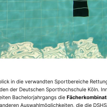
blick in die verwandten Sportbereiche Rettun
den der Deutschen Sporthochschule Köln. Inn
eiten Bachelorjahrgangs die
Fächerkombinati
 anderen Auswahlmöglichkeiten, die die DSHS