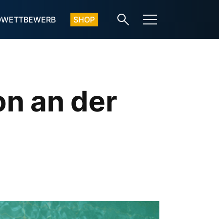
OWETTBEWERB
SHOP
n an der