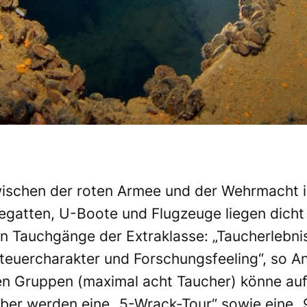
wischen der roten Armee und der Wehrmacht i
regatten, U-Boote und Flugzeuge liegen dicht 
 Tauchgänge der Extraklasse: „Taucherlebnis
euercharakter und Forschungsfeeling“, so A
en Gruppen (maximal acht Taucher) könne auf
er werden eine „5-Wrack-Tour“ sowie eine „