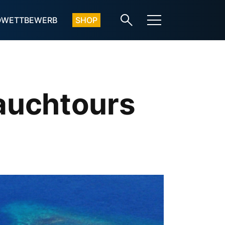
OWETTBEWERB
SHOP
Tauchtours