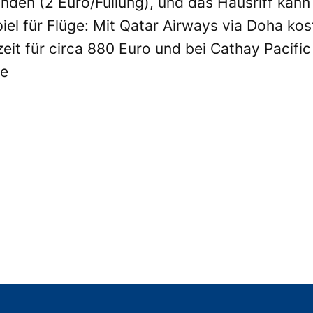
nden (2 Euro/Füllung), und das Hausriff kann
iel für Flüge: Mit
Qatar Airways
via Doha kost
zeit für circa 880 Euro und bei
Cathay Pacific
de