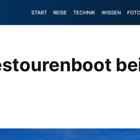
START
REISE
TECHNIK
WISSEN
FOT
tourenboot bei 