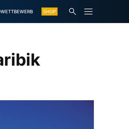
OWETTBEWERB
SHOP
ribik