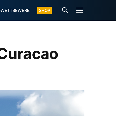
OWETTBEWERB
SHOP
 Curacao