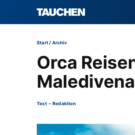
Start
/
Archiv
Orca Reisen
Malediven
Text
–
Redaktion