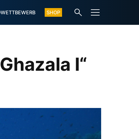
OWETTBEWERB
SHOP
Ghazala I“