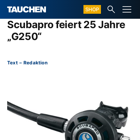
SHOP
Scubapro feiert 25 Jahre
„G250“
Text
–
Redaktion