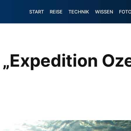
START
REISE
TECHNIK
WISSEN
FOT
 „Expedition O