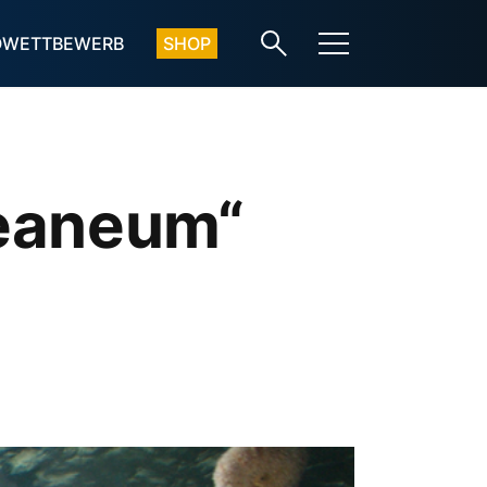
OWETTBEWERB
SHOP
zeaneum“