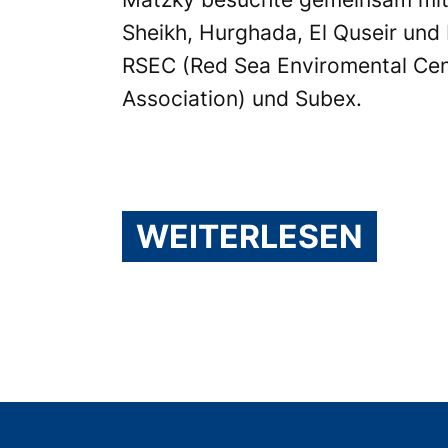
Sheikh, Hurghada, El Quseir un
RSEC
(Red Sea Enviromental Cen
Association) und
Subex
.
WEITERLESEN