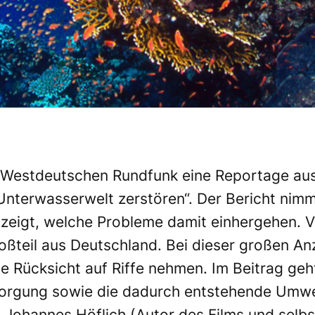
 Westdeutschen Rundfunk eine Reportage aus 
 Unterwasserwelt zerstören“
. Der Bericht ni
d zeigt, welche Probleme damit einhergehen. 
oßteil aus Deutschland. Bei dieser großen Anz
ne Rücksicht auf Riffe nehmen. Im Beitrag ge
sorgung sowie die dadurch entstehende Umw
Johannes Höflich (Autor des Films und selbs