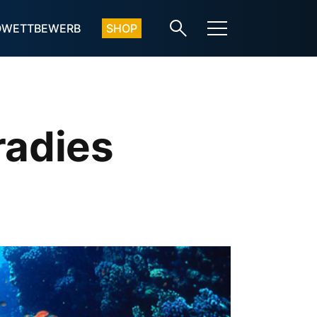
OWETTBEWERB
SHOP
radies