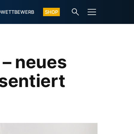
OWETTBEWERB
SHOP
 – neues
sentiert