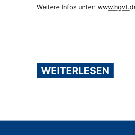
Weitere Infos unter: ww
w.hgvt.
d
WEITERLESEN