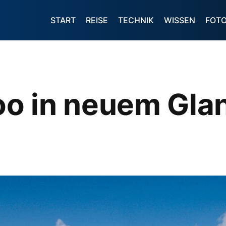
START
REISE
TECHNIK
WISSEN
FOT
o in neuem Gla