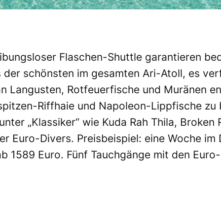
reibungsloser Flaschen-Shuttle garantieren b
nes der schönsten im gesamten Ari-Atoll, es ver
n Langusten, Rotfeuerfische und Muränen ent
spitzen-Riffhaie und Napoleon-Lippfische z
nter „Klassiker“ wie Kuda Rah Thila, Broken 
er Euro-Divers. Preisbeispiel: eine Woche im
 ab 1589 Euro. Fünf Tauchgänge mit den Euro-