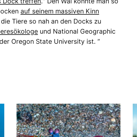
s Dock treffen
.“ Den Wal konnte man so
epocken
auf seinem massiven Kinn
h, die Tiere so nah an den Docks zu
eresökologe
und National Geographic
der Oregon State University ist. ”