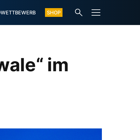
OWETTBEWERB
SHOP
wale“ im