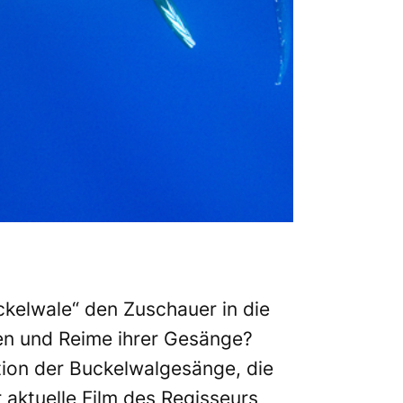
ckelwale“ den Zuschauer in die
en und Reime ihrer Gesänge?
tion der Buckelwalgesänge, die
 aktuelle Film des Regisseurs