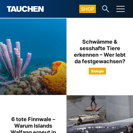
SHOP
Schwämme &
sesshafte Tiere
erkennen – Wer lebt
da festgewachsen?
Biologie
6 tote Finnwale –
Warum Islands
Walfang erneut in